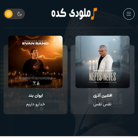
افشین آذری
ایوان بند
نفس نفس
خدارو داریم