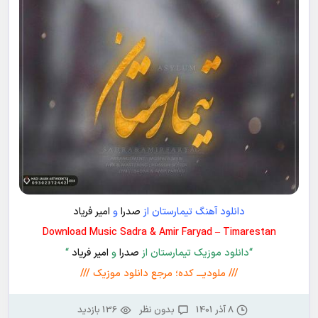
دانلود آهنگ تیمارستان از
صدرا
و
امیر فریاد
Download Music Sadra & Amir Faryad – Timarestan
“دانلود موزیک تیمارستان از
صدرا
و
امیر فریاد
“
/// ملودیـــ کده؛ مرجع دانلود موزیک ///
8 آذر 1401
بدون نظر
136 بازدید