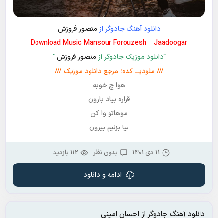
دانلود آهنگ جادوگر از
منصور فروزش
Download Music Mansour Forouzesh – Jaadoogar
“دانلود موزیک جادوگر از
منصور فروزش
“
/// ملودیـــ کده؛ مرجع دانلود موزیک ///
هوا چ خوبه
قراره بیاد بارون
موهاتو وا کن
بیا بزنیم بیرون
11 دی 1401
بدون نظر
112 بازدید
ادامه و دانلود
دانلود آهنگ جادوگر از احسان امینی