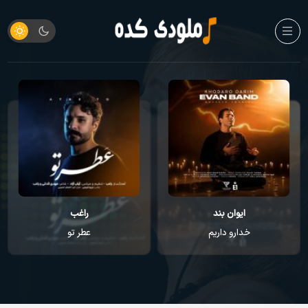
راغب
علی زندوکیلی
عطر تو
خواب پریشان