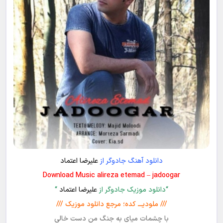
دانلود آهنگ جادوگر از
علیرضا اعتماد
Download Music alireza etemad – jadoogar
“دانلود موزیک جادوگر از
علیرضا اعتماد
“
/// ملودیـــ کده؛ مرجع دانلود موزیک ///
با چشمات میای به جنگ من دست خالی