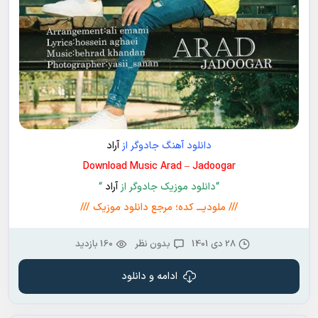
دانلود آهنگ جادوگر از
آراد
Download Music Arad – Jadoogar
“دانلود موزیک جادوگر از
آراد
“
/// ملودیـــ کده؛ مرجع دانلود موزیک ///
28 دی 1401
بدون نظر
160 بازدید
ادامه و دانلود