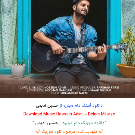
دانلود آهنگ دلم میلرزه از
حسین ادیمی
Download Music Hossein Adimi – Delam Milarze
“دانلود موزیک دلم میلرزه از
حسین ادیمی
“
/// ملودیـــ کده؛ مرجع دانلود موزیک ///