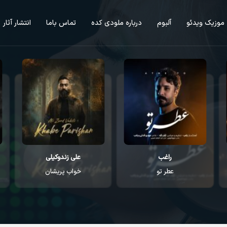
موزیک ویدئو
آلبوم
درباره ملودی کده
تماس باما
انتشار آثار
راغب
علی زندوکیلی
عطر تو
خواب پریشان