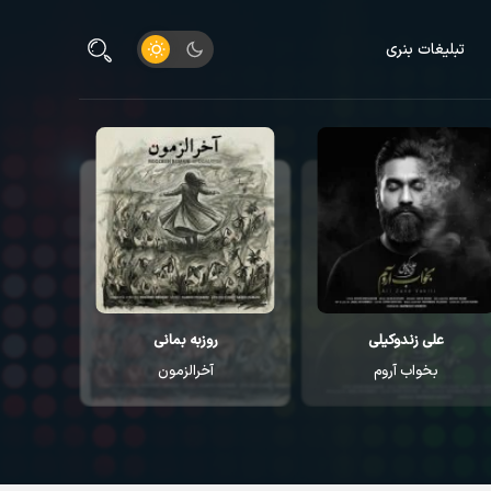
تبلیغات بنری
علی زندوکیلی
روزبه بمانی
م
بخواب آروم
آخرالزمون