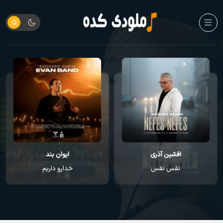
ایوان بند
راغب
خدارو داریم
عطر تو