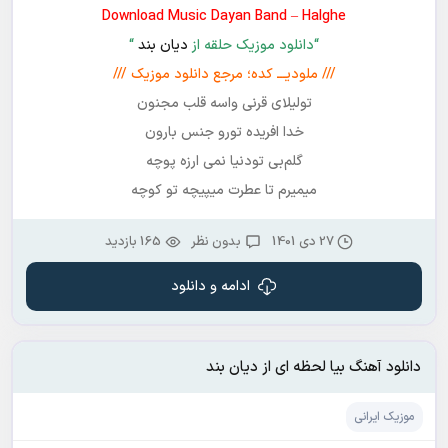
Download Music Dayan Band – Halghe
“دانلود موزیک حلقه از
دیان بند
“
/// ملودیـــ کده؛ مرجع دانلود موزیک ///
تولیلای قرنی واسه قلب مجنون
خدا افریده تورو جنس بارون
گلم‌بی تودنیا نمی ارزه پوچه
میمیرم تا عطرت میپیچه تو کوچه
27 دی 1401
بدون نظر
165 بازدید
ادامه و دانلود
دانلود آهنگ بیا لحظه ای از دیان بند
موزیک ایرانی