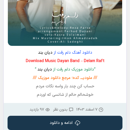
دانلود آهنگ دلم رفت از
دیان بند
Download Music Dayan Band – Delam Raft
“دانلود موزیک دلم رفت از
دیان بند
“
/// ملودیـــ کده؛ مرجع دانلود موزیک ///
حساب کن چند بار واسه نگات مردم
خوشحالم حالم از شانسی که اوردم
7 اسفند 1403
بدون نظر
97 بازدید
ادامه و دانلود