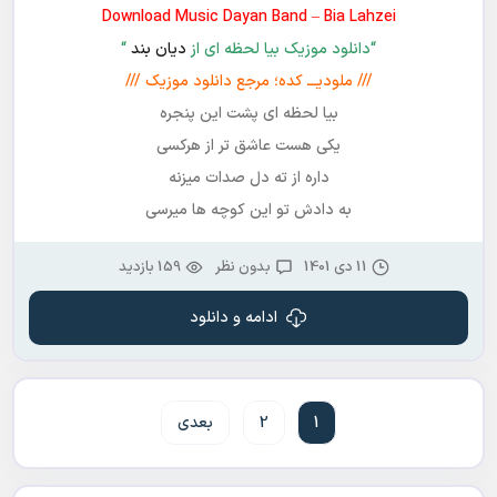
Download Music Dayan Band – Bia Lahzei
“دانلود موزیک بیا لحظه ای از
دیان بند
“
/// ملودیـــ کده؛ مرجع دانلود موزیک ///
بیا لحظه ای پشت این پنجره
یکی هست عاشق تر از هرکسی
داره از ته دل صدات میزنه
به دادش تو این کوچه ها میرسی
11 دی 1401
بدون نظر
159 بازدید
ادامه و دانلود
1
2
بعدی