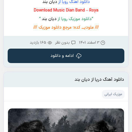
دانلود آهنگ رویا از
دیان بند
Download Music Dian Band – Roya
“دانلود موزیک رویا از
دیان بند
“
/// ملودیـــ کده؛ مرجع دانلود موزیک ///
3 اسفند 1401
بدون نظر
165 بازدید
ادامه و دانلود
دانلود آهنگ دریا از دیان بند
موزیک ایرانی