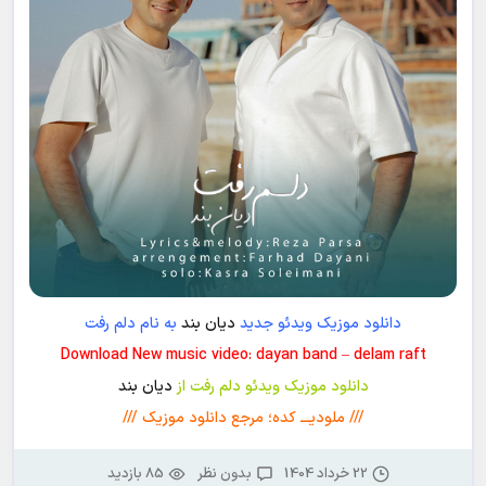
دانلود موزیک ویدئو جدید
دیان بند
به نام دلم رفت
Download New music video: dayan band – delam raft
دانلود موزیک ویدئو دلم رفت از
دیان بند
/// ملودیـــ کده؛ مرجع دانلود موزیک ///
22 خرداد 1404
بدون نظر
85 بازدید