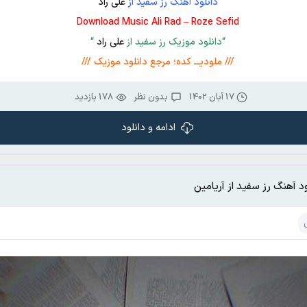
دانلود آهنگ رز سفید از
علی راد
Download Music Ali Rad – Roze Sefid
“دانلود موزیک رز سفید از
علی راد
“
/// ملودیـــ کده؛ مرجع دانلود موزیک ///
17 آبان 1402
بدون نظر
178 بازدید
ادامه و دانلود
ود آهنگ رز سفید از آریامین