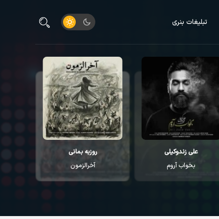
تبلیغات بنری
علی زندوکیلی
روزبه بمانی
م
بخواب آروم
آخرالزمون