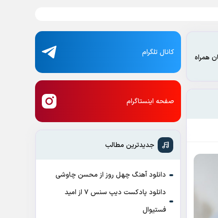
کانال تلگرام
ن همراه
صفحه اینستاگرام
جدیدترین مطالب
دانلود آهنگ چهل روز از محسن چاوشی
دانلود پادکست ديپ سنس ۷ از اميد
فستيوال