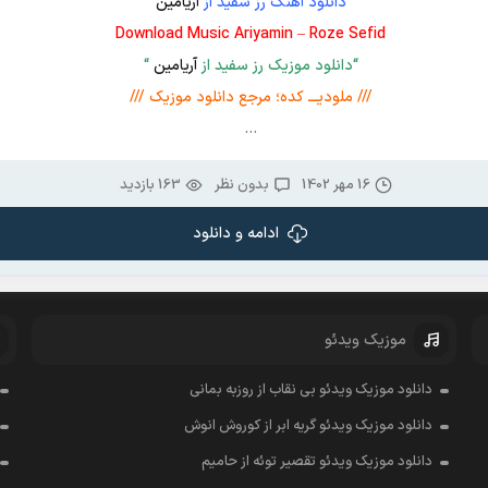
دانلود آهنگ رز سفید از
آریامین
Download Music Ariyamin – Roze Sefid
“دانلود موزیک رز سفید از
آریامین
“
/// ملودیـــ کده؛ مرجع دانلود موزیک ///
…
16 مهر 1402
بدون نظر
163 بازدید
ادامه و دانلود
موزیک ویدئو
دانلود موزیک ویدئو بی نقاب از روزبه بمانی
دانلود موزیک ویدئو گریه ابر از کوروش انوش
دانلود موزیک ویدئو تقصیر توئه از حامیم