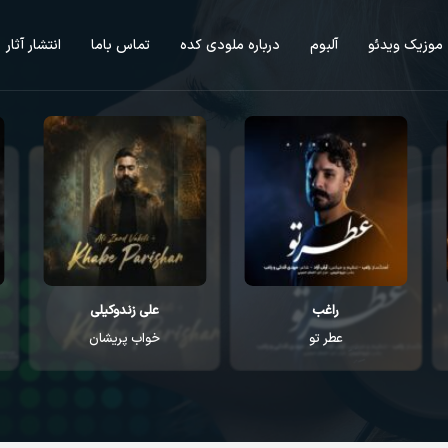
موزیک ویدئو
آلبوم
درباره ملودی کده
تماس باما
انتشار آثار
راغب
علی زندوکیلی
عطر تو
خواب پریشان