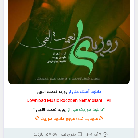
دانلود آهنگ علی از
روزبه نعمت اللهی
Download Music Roozbeh Nematollahi – Ali
“دانلود موزیک علی از
روزبه نعمت اللهی
“
/// ملودیـــ کده؛ مرجع دانلود موزیک ///
9 آذر 1401
بدون نظر
157 بازدید