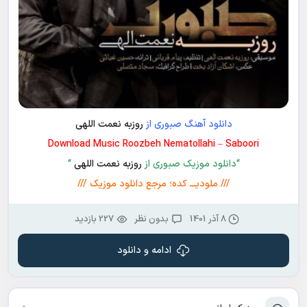
دانلود آهنگ صبوری از
روزبه نعمت اللهی
Download Music Roozbeh Nematollahi – Saboori
“دانلود موزیک صبوری از
روزبه نعمت اللهی
“
/// ملودیـــ کده؛ مرجع دانلود موزیک ///
8 آذر 1401
بدون نظر
227 بازدید
ادامه و دانلود