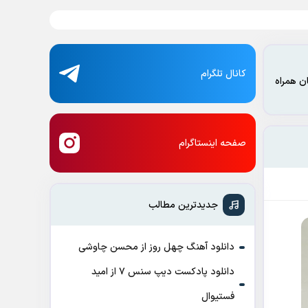
کانال تلگرام
ن همراه
صفحه اینستاگرام
جدیدترین مطالب
دانلود آهنگ چهل روز از محسن چاوشی
دانلود پادکست ديپ سنس ۷ از اميد
فستيوال