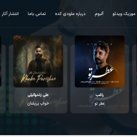
موزیک ویدئو
آلبوم
درباره ملودی کده
تماس باما
انتشار آثار
راغب
علی زندوکیلی
عطر تو
خواب پریشان