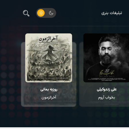
تبلیغات بنری
علی زندوکیلی
روزبه بمانی
م
بخواب آروم
آخرالزمون