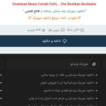
Download Music Fattah Fathi – Che Beshkan Beshkane
“دانلود موزیک چه بشکن بشکنه از
فتاح فتحی
“
/// ملودیـــ کده؛ مرجع دانلود موزیک ///
6 آذر 1401
بدون نظر
134 بازدید
ادامه و دانلود
موزیک ویدئو
دانلود موزیک ویدئو بی نقاب از روزبه بمانی
دانلود موزیک ویدئو گریه ابر از کوروش انوش
دانلود موزیک ویدئو تقصیر توئه از حامیم
دانلود موزیک ویدئو بی تو هر شب اجرای زنده از نوان