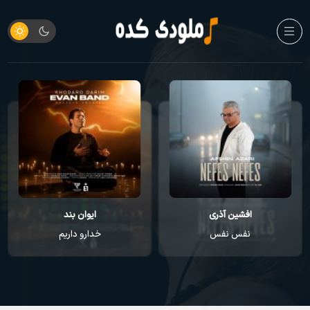
افشین آذری
ایوان بند
نفس نفس
خدارو داریم