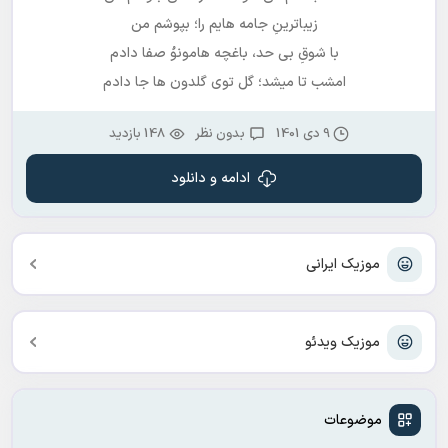
زیباترینِ جامه هایم را؛ بپوشم من
با شوقِ بی حد، باغچه هامونوُ صفا دادم
امشب تا میشد؛ گل توی گلدون ها جا دادم
9 دی 1401
بدون نظر
148 بازدید
ادامه و دانلود
موزیک ایرانی
موزیک ویدئو
موضوعات