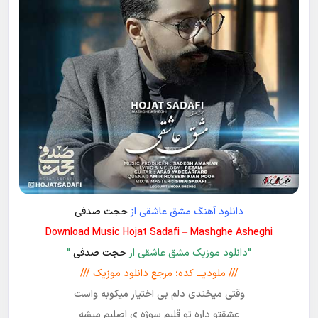
دانلود آهنگ مشق عاشقی از
حجت صدفی
Download Music Hojat Sadafi – Mashghe Asheghi
“دانلود موزیک مشق عاشقی از
حجت صدفی
“
/// ملودیـــ کده؛ مرجع دانلود موزیک ///
وقتی میخندی دلم بی اختیار میکوبه واست
عشقتو داره تو قلبم سوژه ی اصلیم میشه