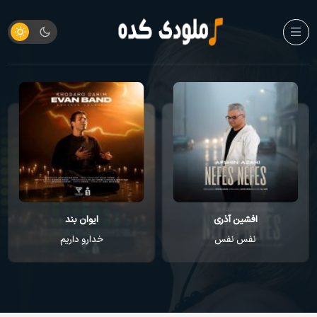
افشین آذری
ایوان بند
نفس نفس
خدارو داریم