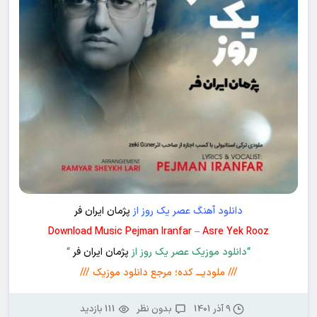
دانلود آهنگ عصر یک روز از
پژمان ایران فر
Download Music Pejman Iranfar – Asre Yek Rooz
“دانلود موزیک عصر یک روز از
پژمان ایران فر
“
/// ملودیـــ کده؛ مرجع دانلود موزیک ///
9 آذر 1401
بدون نظر
111 بازدید