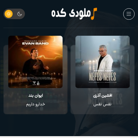
ایوان بند
راغب
خدارو داریم
عطر تو