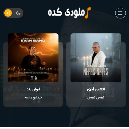
افشین آذری
ایوان بند
نفس نفس
خدارو داریم