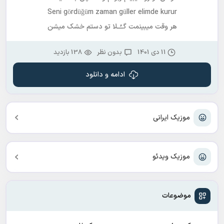
Seni gördüğüm zaman güller elimde kurur
هر وقت میبینمت گــُــلا تو دستم خشک میشن
11 دی 1401
بدون نظر
138 بازدید
ادامه و دانلود
موزیک ایرانی
موزیک ویدئو
موضوعات