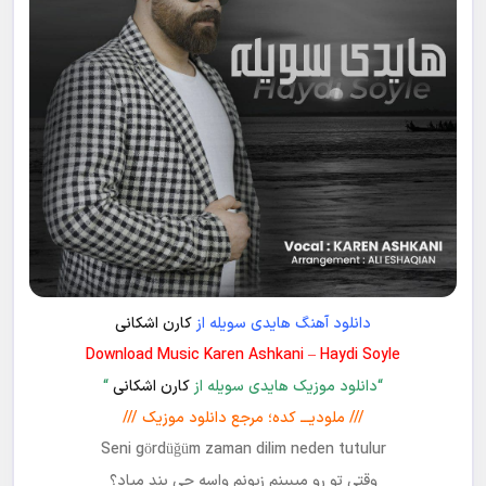
دانلود آهنگ هایدی سویله از
کارن اشکانی
Download Music Karen Ashkani – Haydi Soyle
“دانلود موزیک هایدی سویله از
کارن اشکانی
“
/// ملودیـــ کده؛ مرجع دانلود موزیک ///
Seni gördüğüm zaman dilim neden tutulur
وقتی تو رو میبینم زبونم واسه چی بند میاد؟