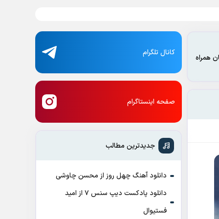
کانال تلگرام
ن همراه
صفحه اینستاگرام
جدیدترین مطالب
دانلود آهنگ چهل روز از محسن چاوشی
دانلود پادکست ديپ سنس ۷ از اميد
فستيوال