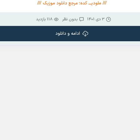
/// ملودیـــ کده؛ مرجع دانلود موزیک ///
3 دی 1401
بدون نظر
118 بازدید
ادامه و دانلود