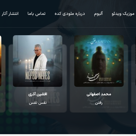
موزیک ویدئو
آلبوم
درباره ملودی کده
تماس باما
انتشار آثار
محمد اصفهانی
افشین آذری
رفتن
نفس نفس