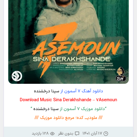
دانلود آهنگ ۷ آسمون از
سینا درخشنده
Download Music Sina Derakhshande – ۷Asemoun
“دانلود موزیک ۷ آسمون از
سینا درخشنده
“
/// ملودیـــ کده؛ مرجع دانلود موزیک ///
17 آبان 1401
بدون نظر
128 بازدید